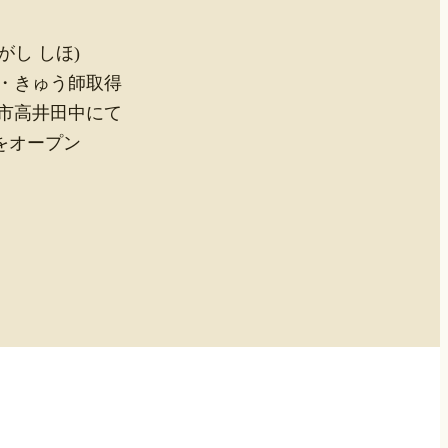
がし しほ)
師・きゅう師取得
阪市高井田中にて
ープン