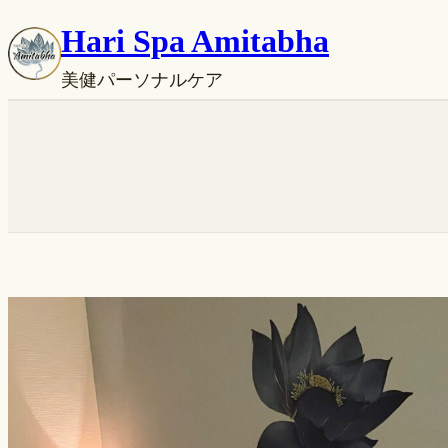
内
Hari Spa Amitabha
容
美健パーソナルケア
を
ス
キ
ッ
プ