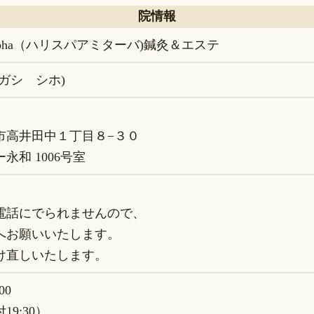
院情報
Amitabha（ハリスパアミターバ)鍼灸＆エステ
ガシ シホ)
市高井田中１丁目８−３０
永和 1006号室
82
電話にでられませんので、
お願いいたします。
直しいたします。
00
9:30）