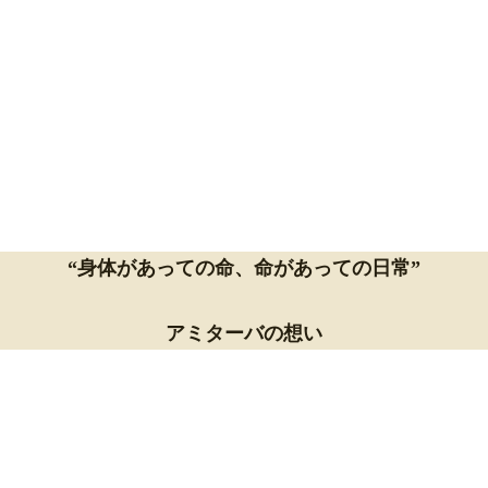
“身体があっての命
、
命があっての日常”
アミターバの想い